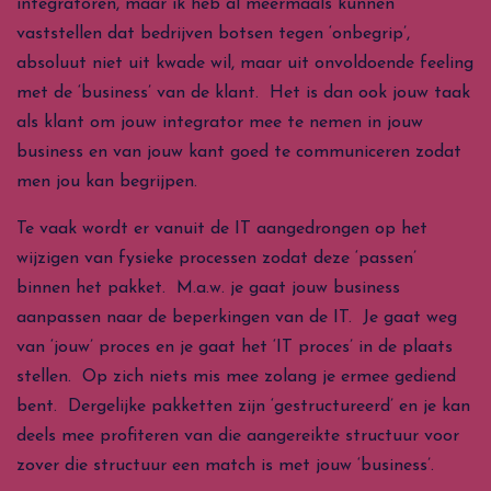
integratoren, maar ik heb al meermaals kunnen
vaststellen dat bedrijven botsen tegen ‘onbegrip’,
absoluut niet uit kwade wil, maar uit onvoldoende feeling
met de ‘business’ van de klant. Het is dan ook jouw taak
als klant om jouw integrator mee te nemen in jouw
business en van jouw kant goed te communiceren zodat
men jou kan begrijpen.
Te vaak wordt er vanuit de IT aangedrongen op het
wijzigen van fysieke processen zodat deze ‘passen’
binnen het pakket. M.a.w. je gaat jouw business
aanpassen naar de beperkingen van de IT. Je gaat weg
van ‘jouw’ proces en je gaat het ‘IT proces’ in de plaats
stellen. Op zich niets mis mee zolang je ermee gediend
bent. Dergelijke pakketten zijn ‘gestructureerd’ en je kan
deels mee profiteren van die aangereikte structuur voor
zover die structuur een match is met jouw ‘business’.