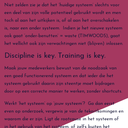
Niet zelden zie je dat het ‘huidige systeem’ slechts voor
een deel van zijn volle potentieel gebruikt wordt en men
toch al aan het uitkijken is, of al aan het overschakelen
is, naar een ander systeem. Indien je het nieuwe systeem
ook gaat ‘onder-benutten’ = waste (TIMWOODS), gaat
het wellicht ook zijn verwachtingen niet (blijven) inlossen.
Discipline is key. Training is key.
Maak jouw medewerkers bewust van de noodzaak van
een goed functionerend systeem en dat ieder die het
systeem gebruikt daarin zijn steentje moet bijdragen
door op een correcte manier te werken, zonder shortcuts.
Werkt ‘het systeem’ op ‘jouw systeem’? Ga dan eerst
even op onderzoek, vergewis je van de tekortkomingen en
waarom die er zijn. Ligt de rootcause in het systeem of
in het gebruik van het systeem, of zelfs buiten het