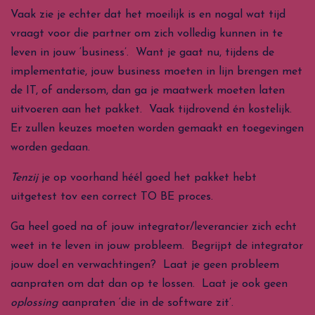
Vaak zie je echter dat het moeilijk is en nogal wat tijd
vraagt voor die partner om zich volledig kunnen in te
leven in jouw ‘business’. Want je gaat nu, tijdens de
implementatie, jouw business moeten in lijn brengen met
de IT, of andersom, dan ga je maatwerk moeten laten
uitvoeren aan het pakket. Vaak tijdrovend én kostelijk.
Er zullen keuzes moeten worden gemaakt en toegevingen
worden gedaan.
Tenzij
je op voorhand héél goed het pakket hebt
uitgetest tov een correct TO BE proces.
Ga heel goed na of jouw integrator/leverancier zich echt
weet in te leven in jouw probleem. Begrijpt de integrator
jouw doel en verwachtingen? Laat je geen probleem
aanpraten om dat dan op te lossen. Laat je ook geen
oplossing
aanpraten ‘die in de software zit’.