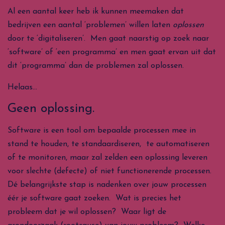
Al een aantal keer heb ik kunnen meemaken dat
bedrijven een aantal ‘problemen’ willen laten
oplossen
door te ‘digitaliseren’. Men gaat naarstig op zoek naar
‘software’ of ‘een programma’ en men gaat ervan uit dat
dit ‘programma’ dan de problemen zal oplossen.
Helaas…
Geen oplossing.
Software is een tool om bepaalde processen mee in
stand te houden, te standaardiseren, te automatiseren
of te monitoren, maar zal zelden een oplossing leveren
voor slechte (defecte) of niet functionerende processen.
Dé belangrijkste stap is nadenken over jouw processen
éér je software gaat zoeken. Wat is precies het
probleem dat je wil oplossen? Waar ligt de