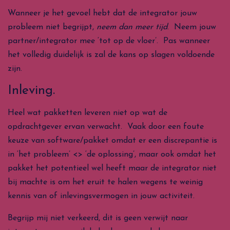
Wanneer je het gevoel hebt dat de integrator jouw
probleem niet begrijpt,
neem dan meer tijd
. Neem jouw
partner/integrator mee ‘tot op de vloer’. Pas wanneer
het volledig duidelijk is zal de kans op slagen voldoende
zijn.
Inleving.
Heel wat pakketten leveren niet op wat de
opdrachtgever ervan verwacht. Vaak door een foute
keuze van software/pakket omdat er een discrepantie is
in ‘het probleem’ <> ‘de oplossing’, maar ook omdat het
pakket het potentieel wel heeft maar de integrator niet
bij machte is om het eruit te halen wegens te weinig
kennis van of inlevingsvermogen in jouw activiteit.
Begrijp mij niet verkeerd, dit is geen verwijt naar