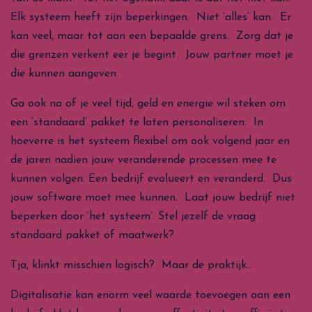
Elk systeem heeft zijn beperkingen. Niet ‘alles’ kan. Er
kan veel, maar tot aan een bepaalde grens. Zorg dat je
die grenzen verkent eer je begint. Jouw partner moet je
die kunnen aangeven.
Ga ook na of je veel tijd, geld en energie wil steken om
een ‘standaard’ pakket te laten personaliseren. In
hoeverre is het systeem flexibel om ook volgend jaar en
de jaren nadien jouw veranderende processen mee te
kunnen volgen. Een bedrijf evolueert en veranderd. Dus
jouw software moet mee kunnen. Laat jouw bedrijf niet
beperken door ‘het systeem’. Stel jezelf de vraag :
standaard pakket of maatwerk?
Tja, klinkt misschien logisch? Maar de praktijk…
Digitalisatie kan enorm veel waarde toevoegen aan een