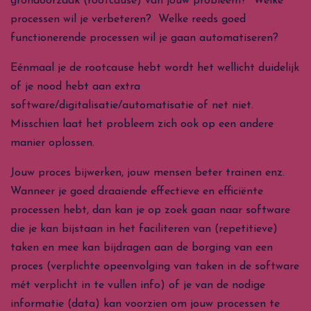
grondoorzaak (rootcause) van jouw probleem? Welke
processen wil je verbeteren? Welke reeds goed
functionerende processen wil je gaan automatiseren?
Eénmaal je de rootcause hebt wordt het wellicht duidelijk
of je nood hebt aan extra
software/digitalisatie/automatisatie of net niet.
Misschien laat het probleem zich ook op een andere
manier oplossen.
Jouw proces bijwerken, jouw mensen beter trainen enz.
Wanneer je goed draaiende effectieve en efficiënte
processen hebt, dan kan je op zoek gaan naar software
die je kan bijstaan in het faciliteren van (repetitieve)
taken en mee kan bijdragen aan de borging van een
proces (verplichte opeenvolging van taken in de software
mét verplicht in te vullen info) of je van de nodige
informatie (data) kan voorzien om jouw processen te