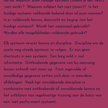
Ga na ‘waarom’ jouw huidige systeem (indien je dat hebt)
‘niet werkt’? Waarom voldoet het niet (meer)? Is het
huidige systeem voldoende bekend door al jouw mensen?
Is er voldoende kennis, doorzicht en begrip van het
huidige systeem? Wordt het maximaal gebruikt?
Worden alle mogelijkheden voldoende gebruikt?
Elk systeem vereist kennis en discipline. Discipline om de
juiste weg steeds opnieuw te volgen. Er zijn geen
shortcuts in een systeem. Een leeg veld = nul
informatie. Ontbrekende gegevens van bij aanvang
lossen zichzelf niet meer op. Fout ingevulde of
onvolledige gegevens zetten zich door in meerdere
afdelingen. Vaak ligt onvoldoende discipline in
combinatie met ontbrekende of onvoldoende kennis en
het uitblijven van regelmatige training aan de basis van
een ‘niet performant systeem’.