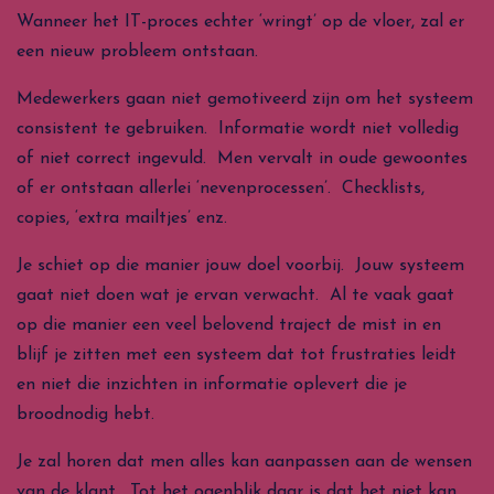
Wanneer het IT-proces echter ‘wringt’ op de vloer, zal er
een nieuw probleem ontstaan.
Medewerkers gaan niet gemotiveerd zijn om het systeem
consistent te gebruiken. Informatie wordt niet volledig
of niet correct ingevuld. Men vervalt in oude gewoontes
of er ontstaan allerlei ‘nevenprocessen’. Checklists,
copies, ‘extra mailtjes’ enz.
Je schiet op die manier jouw doel voorbij. Jouw systeem
gaat niet doen wat je ervan verwacht. Al te vaak gaat
op die manier een veel belovend traject de mist in en
blijf je zitten met een systeem dat tot frustraties leidt
en niet die inzichten in informatie oplevert die je
broodnodig hebt.
Je zal horen dat men alles kan aanpassen aan de wensen
van de klant. Tot het ogenblik daar is dat het niet kan.