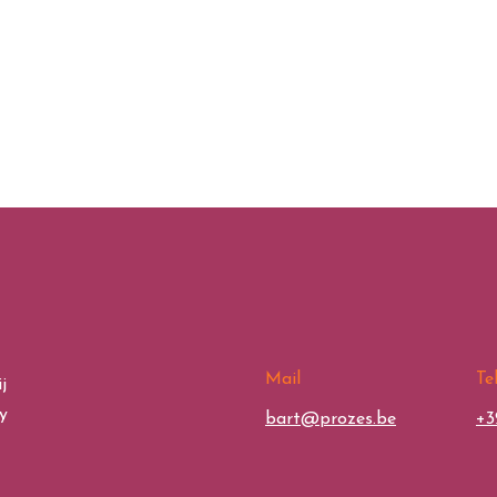
Mail
Te
j
y
bart@prozes.be
+3