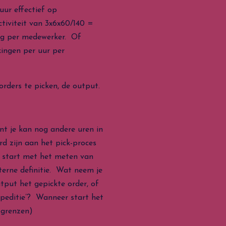
uur effectief op
tiviteit van 3x6x60/140 =
ing per medewerker. Of
kingen per uur per
rders te picken, de output.
nt je kan nog andere uren in
d zijn aan het pick-proces
e start met het meten van
terne definitie. Wat neem je
tput het gepickte order, of
xpeditie’? Wanneer start het
s-grenzen)