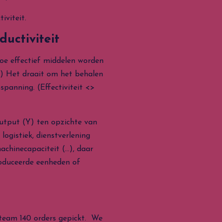
iviteit.
ductiviteit
hoe effectief middelen worden
Y) Het draait om het behalen
panning. (Effectiviteit <>
output (Y) ten opzichte van
logistiek, dienstverlening
machinecapaciteit (…), daar
roduceerde eenheden of
team 140 orders gepickt. We