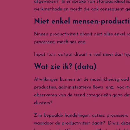
afgeweken? Is er sprake van standaardisatie
werkmethode en wordt die ook consequent g
Niet enkel mensen-productiv
Binnen productiviteit draait niet alles enkel r
processen, machines enz.
Input t.o.v. output draait is véél meer dan tijd
Wat zie ik? (data)
Afwijkingen kunnen uit de moeilijkheidsgraad
producties, administratieve flows enz. voort
observeren van de trend categorieën gaan de
clusters?
Zijn bepaalde handelingen, acties, processen,
waardoor de productiviteit daalt? D.w.z. deze