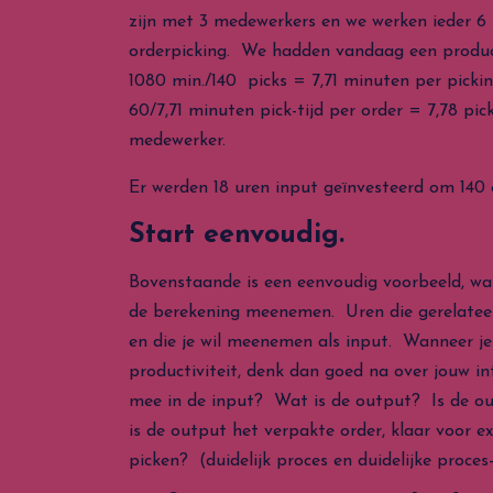
zijn met 3 medewerkers en we werken ieder 6 
orderpicking. We hadden vandaag een produc
1080 min./140 picks = 7,71 minuten per pick
60/7,71 minuten pick-tijd per order = 7,78 pic
medewerker.
Er werden 18 uren input geïnvesteerd om 140 o
Start eenvoudig.
Bovenstaande is een eenvoudig voorbeeld, wa
de berekening meenemen. Uren die gerelateer
en die je wil meenemen als input. Wanneer j
productiviteit, denk dan goed na over jouw in
mee in de input? Wat is de output? Is de ou
is de output het verpakte order, klaar voor e
picken? (duidelijk proces en duidelijke proce