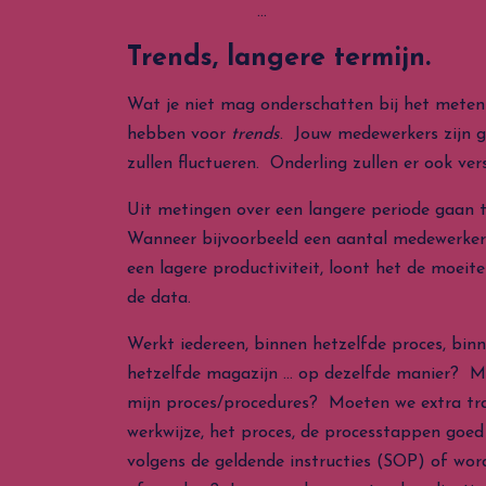
…
Trends, langere termijn.
Wat je niet mag onderschatten bij het meten 
hebben voor
trends
. Jouw medewerkers zijn g
zullen fluctueren. Onderling zullen er ook vers
Uit metingen over een langere periode gaan 
Wanneer bijvoorbeeld een aantal medewerkers
een lagere productiviteit, loont het de moeit
de data.
Werkt iedereen, binnen hetzelfde proces, binn
hetzelfde magazijn … op dezelfde manier? M.a.
mijn proces/procedures? Moeten we extra tr
werkwijze, het proces, de processtappen goe
volgens de geldende instructies (SOP) of wo