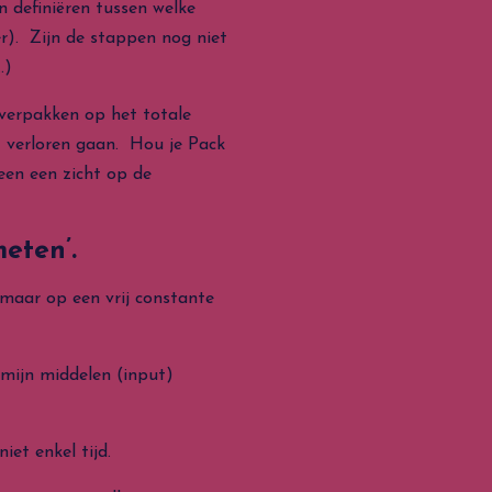
n definiëren tussen welke
er). Zijn de stappen nog niet
…)
 verpakken op het totale
t verloren gaan. Hou je Pack
een een zicht op de
eten’.
 maar op een vrij constante
 middelen (input)
niet enkel tijd.