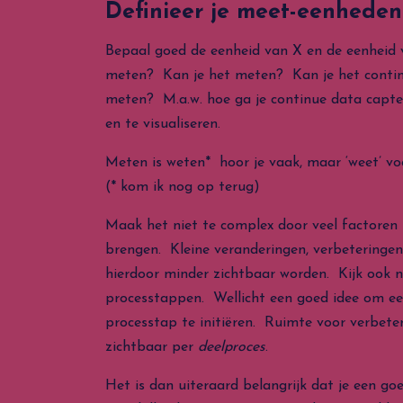
Definieer je meet-eenheden
Bepaal goed de eenheid van X en de eenheid v
meten? Kan je het meten? Kan je het contin
meten? M.a.w. hoe ga je continue data capt
en te visualiseren.
Meten is weten* hoor je vaak, maar ‘weet’ vo
(* kom ik nog op terug)
Maak het niet te complex door veel factoren i
brengen. Kleine veranderingen, verbeteringen
hierdoor minder zichtbaar worden. Kijk ook 
processtappen. Wellicht een goed idee om een
processtap te initiëren. Ruimte voor verbet
zichtbaar per
deelproces
.
Het is dan uiteraard belangrijk dat je een go