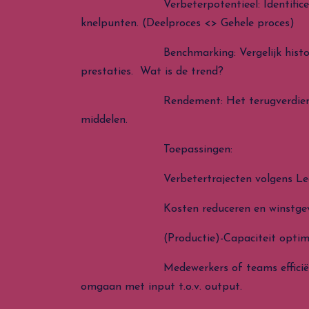
Verbeterpotentieel: Identificeren v
knelpunten. (Deelproces <> Gehele proces)
Benchmarking: Vergelijk historisch
prestaties. Wat is de trend?
Rendement: Het terugverdienen v
middelen.
Toepassingen:
Verbetertrajecten volgens Lean / 
Kosten reduceren en winstgevendhe
(Productie)-Capaciteit optimali
Medewerkers of teams efficiënter 
omgaan met input t.o.v. output.