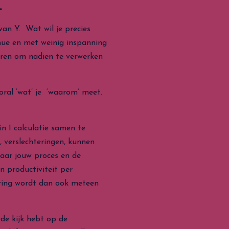
.
an Y. Wat wil je precies
ue en met weinig inspanning
eren om nadien te verwerken
oral ‘wat’ je ‘waarom’ meet.
n 1 calculatie samen te
, verslechteringen, kunnen
naar jouw proces en de
 productiviteit per
ering wordt dan ook meteen
ede kijk hebt op de