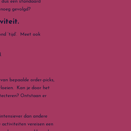
, dus een standaard
enoeg gevolgd?
iteit.
ond ‘tijd’. Meet ook
.
 van bepaalde order-picks,
vloeien. Kan je door het
tecteren? Ontstaan er
 intensiever dan andere
 activiteiten vereisen een