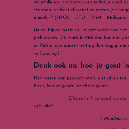
verschillende processtappen zodat je goed ka
stappen je effectief wenst te meten (zie hog
duidelijk? (SIPOC – CTQ – VSM – Makigami
(Je wil bijvoorbeeld de impact weten van het
pick-proces. Zit Pack in Pick dan kan dat wa
en Pick in een aparte meting dan krijg je met
verhouding.)
Denk ook na ‘hoe’ je gaat ‘m
Het meten van productiviteit, niet af en toe,
basis, kan volgende inzichten geven.
Efficiëntie: Hoe goed worden mijn
gebruikt?
!
Middelen
is 