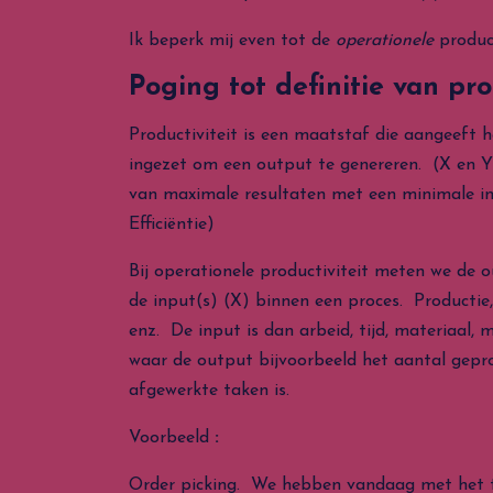
Ik beperk mij even tot de
operationele
product
Poging tot definitie van pro
Productiviteit is een maatstaf die aangeeft 
ingezet om een output te genereren. (X en 
van maximale resultaten met een minimale ins
Efficiëntie)
Bij operationele productiviteit meten we de 
de input(s) (X) binnen een proces. Productie, 
enz. De input is dan arbeid, tijd, materiaal, 
waar de output bijvoorbeeld het aantal gep
afgewerkte taken is.
Voorbeeld
:
Order picking. We hebben vandaag met het 