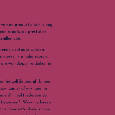
van de productiviteit is oog
een robots, de prestaties
chillen zijn.
trends zichtbaar worden.
 merkelijk minder scoren,
e om wat dieper te duiken in
en hetzelfde bedrijf, binnen
w. zijn er afwijkingen in
ainen? Heeft iedereen de
d begrepen? Werkt iedereen
rdt er bewust/onbewust van