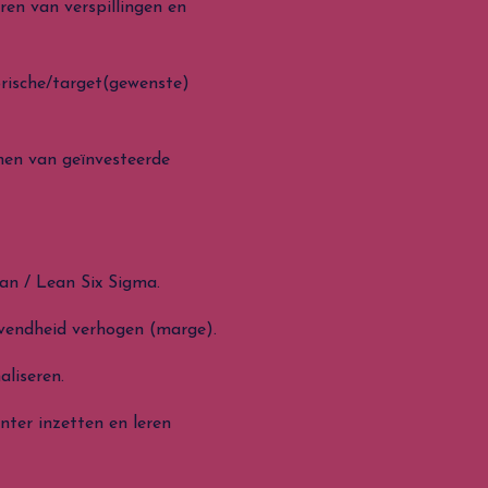
an verspillingen en
e/target(gewenste)
an geïnvesteerde
Lean Six Sigma.
id verhogen (marge).
seren.
inzetten en leren